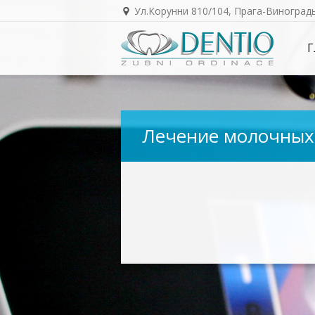
Ул.Корунни 810/104, Прага-Виноград
Г
Лечение молочных